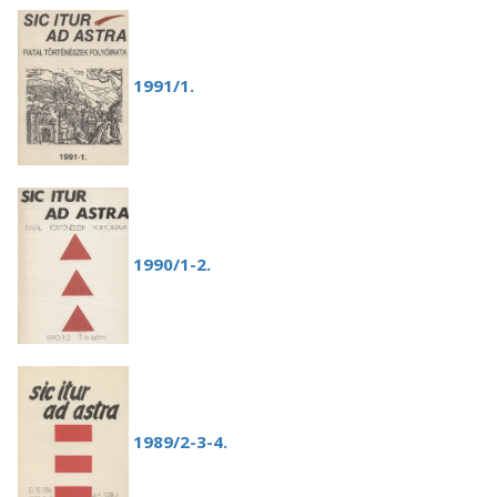
1991/1.
1
990/1-2.
1989/2-3-4.