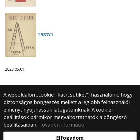
1987/1.
2023.05.01.
A weboldalon „cookie”-kat („sütiket”) használunk, hogy
biztonságos böngészés mellett a legjobb felhasználói
© 2025 Eötvös Loránd Tudományegyetem
élményt nyújthassuk látogatóinknak. A cookie-
Minden jog fenntartva.
beállítások bármikor megváltoztathatók a böngésző
1053 Budapest, Egyetem tér 1–3.
Központi telefonszám: +36 1 411 6500
beállításaiban.
További információ
Webfejlesztés:
Elfogadom