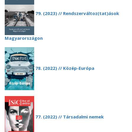
79. (2023) // Rendszerváltoz(tat)ások
Magyarországon
78. (2022) // Közép-Európa
77. (2022) // Társadalmi nemek