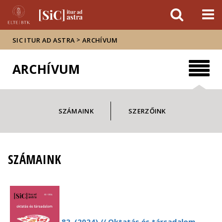
Események
ELTE a
Hírek
sajtóban
>
SIC ITUR AD ASTRA
ARCHÍVUM
ARCHÍVUM
SZÁMAINK
SZERZŐINK
SZÁMAINK
82. (2024) // Oktatás és társadalom